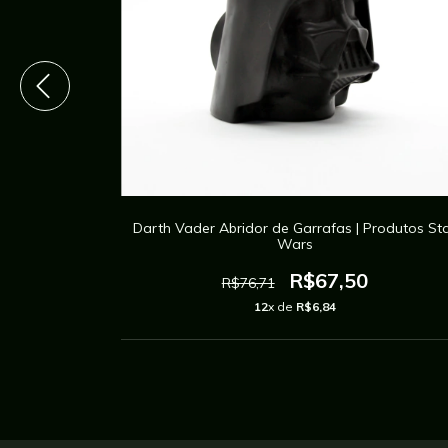
n | Produtos
Darth Vader Abridor de Garrafas | Produtos St
Wars
R$67,50
R$76,71
12
x de
R$6,84