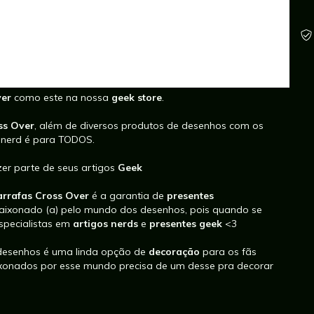
ver
como este
na nossa
geek store
.
ss Over
, além de diversos produtos de desenhos
com os
r nerd é para TODOS.
zer parte de seus artigos
Geek
arrafas Cross Over
é a garantia de
presentes
aixonado (a) pelo mundo dos desenhos, pois quando se
pecialistas em
artigos nerds
e
presentes geek
<3
 desenhos
é uma linda opção de
decoração
para os fãs
ixonados por esse mundo
precisa de um desse pra decorar