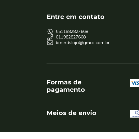
Entre em contato
5511982827668
011982827668
brnerdsloja@gmail.com.br
Formas de
pagamento
Meios de envio