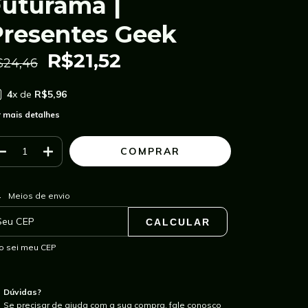
Futurama |
Presentes Geek
R$21,52
$24,46
4
x de
R$5,96
 mais detalhes
ALTERAR CEP
regas para o CEP:
Meios de envio
CALCULAR
o sei meu CEP
Dúvidas?
Se precisar de ajuda com a sua compra, fale conosco