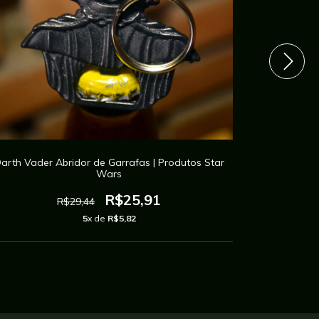
arth Vader Abridor de Garrafas | Produtos Star
Abridor de
Wars
R$25,91
R$29,44
5
x de
R$5,82