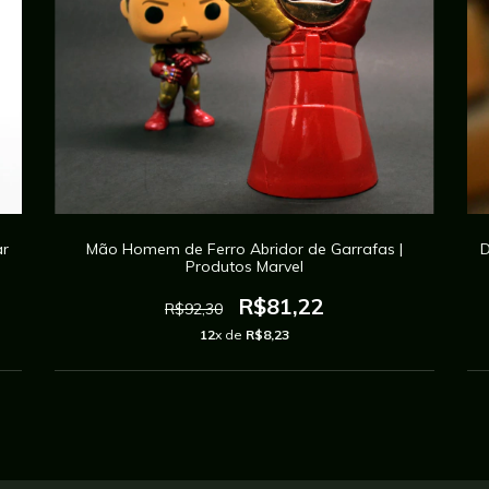
ar
Mão Homem de Ferro Abridor de Garrafas |
D
Produtos Marvel
R$81,22
R$92,30
12
x de
R$8,23