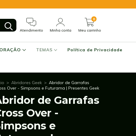
0
Atendimento
Minha conta
Meu carrinho
CORAÇÃO
TEMAS
Política de Privacidade
cio
>
Abridores Geek
>
Abridor de Garrafas
oss Over - Simpsons e Futurama | Presentes Geek
bridor de Garrafas
ross Over -
Simpsons e