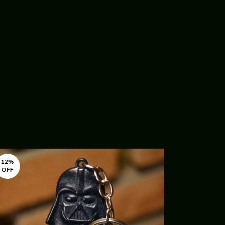
12
%
12
%
OFF
OFF