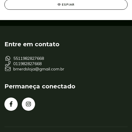
ESPIAR
Entre em contato
5511982827668
011982827668
brnerdsloja@gmail.com.br
Permaneça conectado