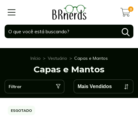
0
Início
>
Vestuário
>
Capas e Mantos
Capas e Mantos
Filtrar
ESGOTADO