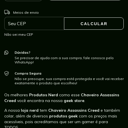
ALTERAR CEP
Entregas para o CEP:
Meios de envio
CALCULAR
Não sei meu CEP
Dúvidas?
Se precisar de ajuda com a sua compra, fale conosco pelo
WhatsApp!
Compra Segura
Não se preocupe, sua compra está protegida e você vai receber
exatamente o produto que escolheu!
Os melhores
Produtos Nerd
como esse
Chaveiro Assassins
Creed
você encontra na nossa
geek store
.
A nossa
loja nerd
tem
Chaveiro Assassins Creed
e também
colar, além de diversos
produtos geek
com os preços mais
acessíveis, pois acreditamos que ser um gamer é para
TODOS.