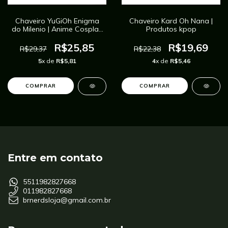
Chaveiro YuGiOh Enigma
Chaveiro Kard Oh Nana |
do Milenio | Anime Cosplay
Produtos kpop
Yugioh
R$25,85
R$19,69
R$29,37
R$22,38
5
x de
R$5,81
4
x de
R$5,46
Entre em contato
5511982827668
011982827668
brnerdsloja@gmail.com.br