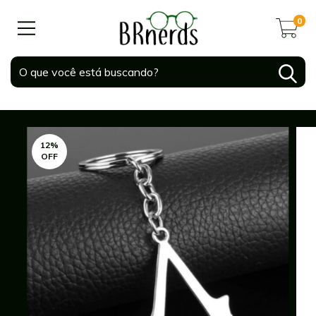
0
12
%
OFF