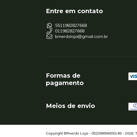
Entre em contato
5511982827668
011982827668
brnerdsloja@gmail.com.br
Formas de
pagamento
Meios de envio
Copyright BRnerds Loja - 05209894000148 - 2026. 