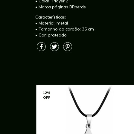
• Colar “Player 2”
• Marca páginas BRnerds
Características:
• Material: metal
• Tamanho do cordão: 35 cm
• Cor: prateado
12
%
OFF