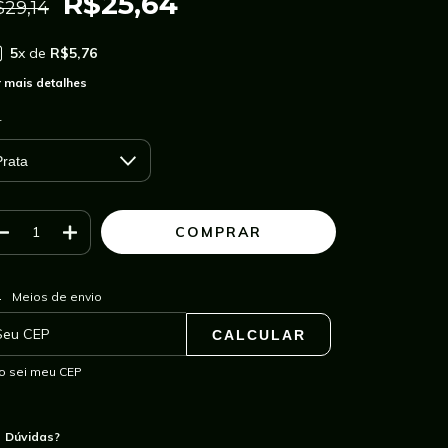
R$25,64
$29,14
5
x de
R$5,76
 mais detalhes
r
ALTERAR CEP
regas para o CEP:
Meios de envio
CALCULAR
o sei meu CEP
Dúvidas?