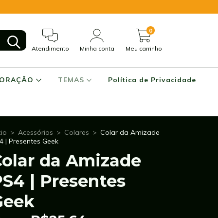
0
Atendimento
Minha conta
Meu carrinho
CORAÇÃO
TEMAS
Política de Privacidade
cio
>
Acessórios
>
Colares
>
Colar da Amizade
4 | Presentes Geek
Colar da Amizade
S4 | Presentes
Geek