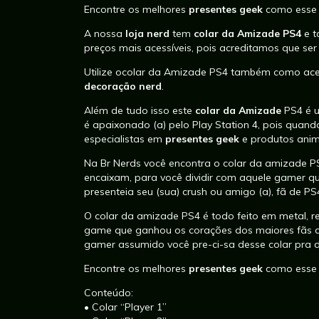
Encontre os melhores
presentes geek
como ess
A nossa
loja nerd
tem
colar da Amizade PS4
e 
preços mais acessíveis, pois acreditamos que s
Utilize ocolar da Amizade PS4 também como aces
decoração nerd
.
Além de tudo isso este
colar da Amizade
PS4 é
é apaixonado (a) pelo Play Station 4, pois quand
especialistas em
presentes geek
e
produtos ani
Na Br Nerds você encontra o colar da amizade P
encaixam, para você dividir com aquele gamer q
presenteia seu (sua) crush ou amigo (a), fã de P
O colar da amizade PS4 é todo feito em metal, re
game que ganhou os corações dos maiores fãs 
gamer assumido você pre-ci-sa desse colar pra di
Encontre os melhores
presentes geek
como ess
Conteúdo:
• Colar “Player 1”