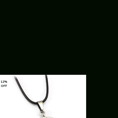
12
%
12
%
OFF
OFF