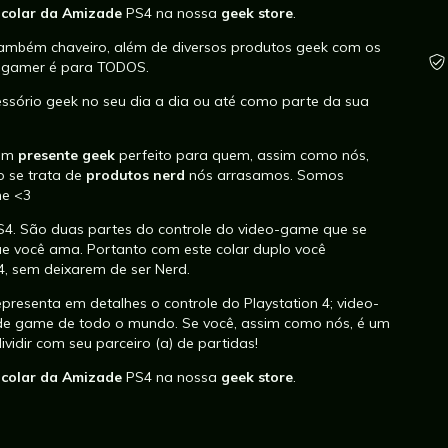
e
colar da Amizade
PS4 na nossa
geek store
.
também chaveiro, além de diversos produtos geek com os
er gamer é para TODOS.
sório geek no seu dia a dia ou até como parte da sua
 um
presente geek
perfeito para quem, assim como nós,
o se trata de
produtos nerd
nós arrasamos. Somos
me <3
S4. São duas partes do controle do video-game que se
ue você ama. Portanto com este colar duplo você
S4, sem deixarem de ser Nerd.
presenta em detalhes o controle do Playstation 4; video-
de game de todo o mundo. Se você, assim como nós, é um
vidir com seu parceiro (a) de partidas!
e
colar da Amizade
PS4 na nossa
geek store
.