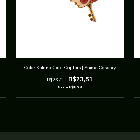
Colar Sakura Card Captors | Anime Cosplay
R$23,51
R$26,72
5
x de
R$5,28