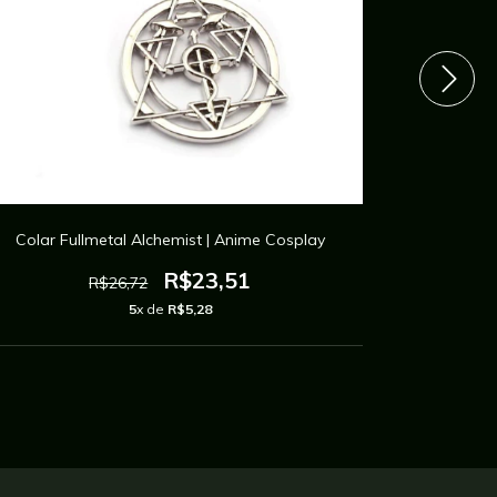
Colar Fullmetal Alchemist | Anime Cosplay
Col
R$23,51
R$26,72
5
x de
R$5,28