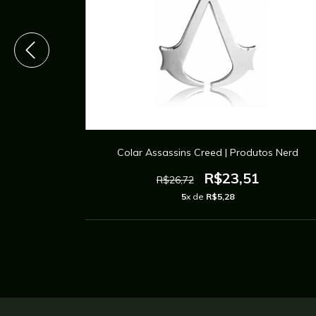
izai | Anime
Colar Assassins Creed | Produtos Nerd
R$23,51
R$26,72
5
x de
R$5,28