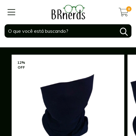
0
12
%
OFF