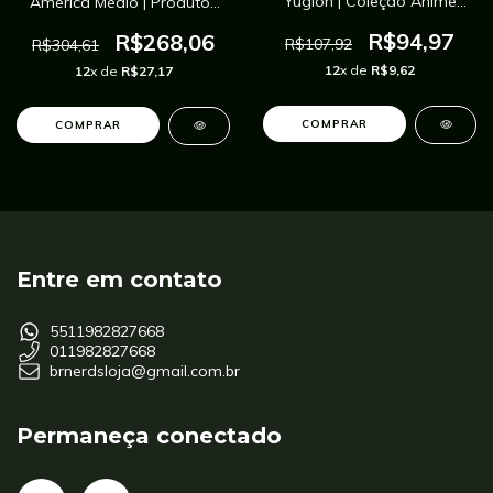
Yugioh | Coleção Anime
America Medio | Produtos
Cosplay
Marvel
R$94,97
R$268,06
R$107,92
R$304,61
12
x de
R$9,62
12
x de
R$27,17
COMPRAR
COMPRAR
Entre em contato
5511982827668
011982827668
brnerdsloja@gmail.com.br
Permaneça conectado