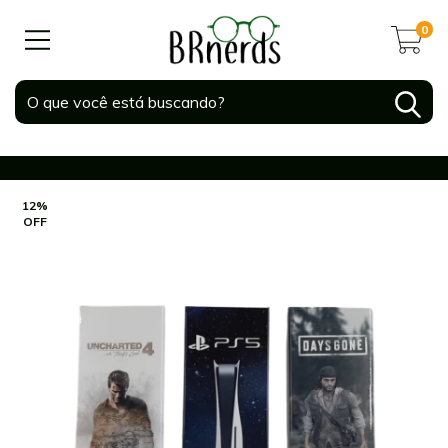
0
12
%
OFF