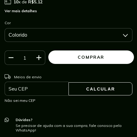
10
x de
R$5,12
Ver mais detalhes
Cor
ALTERAR CEP
Entregas para o CEP:
Meios de envio
CALCULAR
Não sei meu CEP
Dúvidas?
Se precisar de ajuda com a sua compra, fale conosco pelo
WhatsApp!