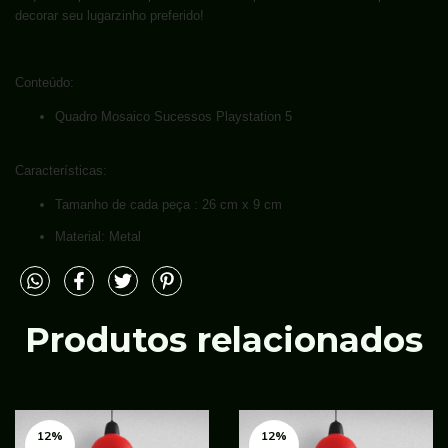
decorar seu lugarzinho preferido!
Conteúdo:
Quadro Mosaico Sucessos Playstation 5
Características:
Tamanho de cada peça : 26 cm x 9 cm
Material: Metal
Produtos relacionados
12
%
12
%