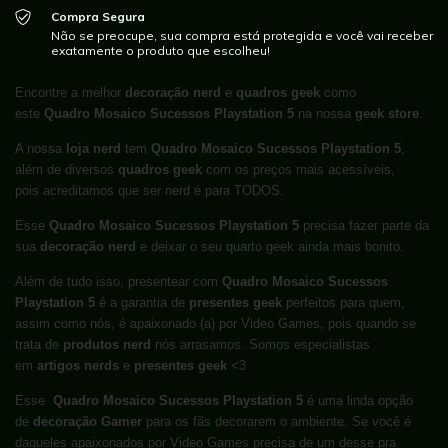
Compra Segura
Não se preocupe, sua compra está protegida e você vai receber
exatamente o produto que escolheu!
Encontre a melhor
decoração nerd
e
quadros geek
como
este
Quadro Mosaico Sucessos Playstation 5
na nossa
geek store
.
A nossa
loja nerd
tem
Quadro Mosaico Sucessos Playstation 5
,
além de diversos
quadros geek
com os preços mais acessíveis,
pois acreditamos que ser nerd é para TODOS.
Esse
Quadro Mosaico Sucessos Playstation 5
precisa fazer parte da
sua
decoração nerd
e deixar o seu quarto geek ainda mais bonito.
Além de tudo isso, presentear com
Quadro Mosaico Sucessos
Playstation 5
é a garantia de
presentes geek
perfeitos para quem,
assim como nós, é apaixonado (a) por Video Games, pois quando se
trata de
produtos nerd
nós arrasamos. Somos especialistas
em
artigos nerds
e
presentes geek
<3
Esse
Quadro Mosaico Sucessos Playstation 5
é uma linda opção
de
decoração Gamer
para os fãs decorarem o ambiente. Se você é
daqueles apaixonados por Video Games precisa de um desse pra