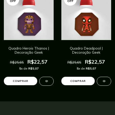
OFF
OFF
Quadro Herois Thanos |
Quadro Deadpool |
Decoração Geek
Decoração Geek
R$22,57
R$22,57
R$25,65
R$25,65
5
x de
R$5,07
5
x de
R$5,07
COMPRAR
COMPRAR