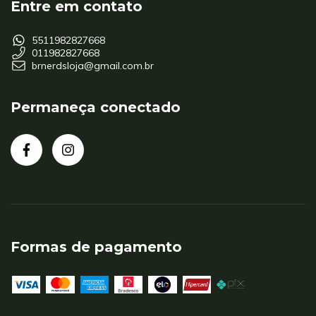
Entre em contato
5511982827668
011982827668
brnerdsloja@gmail.com.br
Permaneça conectado
Formas de pagamento