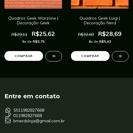
Quadros Geek Warzone |
Quadros Geek Luigi |
Decoração Geek
Decoração Nerd
R$25,62
R$28,69
R$29,11
R$32,60
5
x de
R$5,75
6
x de
R$5,43
COMPRAR
COMPRAR
Entre em contato
5511982827668
011982827668
brnerdsloja@gmail.com.br