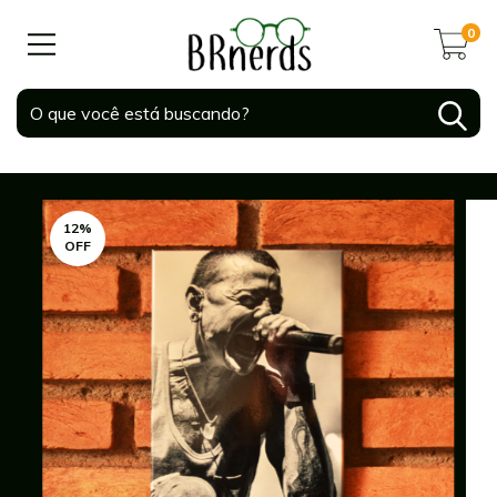
0
12
%
OFF