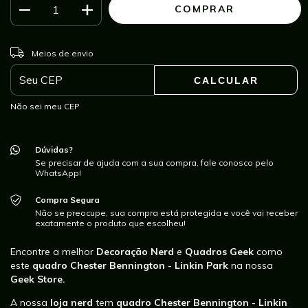
ALTERAR CEP
Entregas para o CEP:
Meios de envio
CALCULAR
Não sei meu CEP
Dúvidas?
Se precisar de ajuda com a sua compra, fale conosco pelo
WhatsApp!
Compra Segura
Não se preocupe, sua compra está protegida e você vai receber
exatamente o produto que escolheu!
Encontre a melhor
Decoração Nerd
e
Quadros Geek
como
este
quadro Chester Bennington - Linkin Park
na nossa
Geek Store.
A nossa
loja nerd
tem
quadro Chester Bennington - Linkin