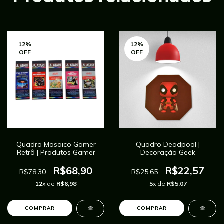
12
%
12
%
OFF
OFF
Quadro Mosaico Gamer
Quadro Deadpool |
Retrô | Produtos Gamer
Decoração Geek
R$68,90
R$22,57
R$78,30
R$25,65
12
x de
R$6,98
5
x de
R$5,07
COMPRAR
COMPRAR