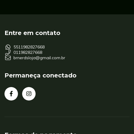
Entre em contato
5511982827668
011982827668
brnerdsloja@gmail.com.br
Permaneça conectado