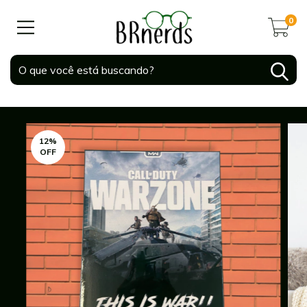
0
12
%
OFF