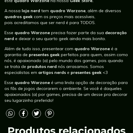
este
quadro Warzone
na nossa
Geek Store.
A nossa
loja nerd
tem
quadro Warzone
, além de diversos
quadros geek
com os preços mais acessíveis,
pois acreditamos que ser nerd é para TODOS.
Esse
quadro Warzone
precisa fazer parte da sua
decoração
nerd
e deixar o seu quarto geek ainda mais bonito.
Além de tudo isso, presentear com
quadro Warzone
é a
garantia de
presentes geek
perfeitos para quem, assim como
nós, é apaixonado (a) pelo mundo dos games, pois quando
se trata de
produtos nerd
nós arrasamos. Somos
especialistas em
artigos nerds
e
presentes geek
<3
Esse
quadro Warzone
é uma linda opção de decoração para
os fãs de jogos decorarem o ambiente. Se você é daqueles
apaixonados (a) por games, precisa de um desse pra decorar
seu lugarzinho preferido!
Produtos relacionados