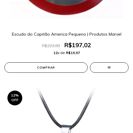
Escudo do Capitão America Pequeno | Produtos Marvel
R$197,02
R$223,89
12
x de
R$19,97
COMPRAR
12
%
OFF