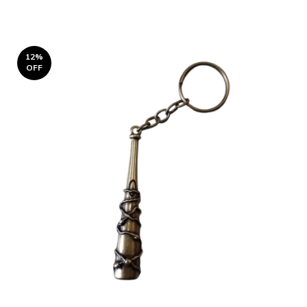
12
%
OFF