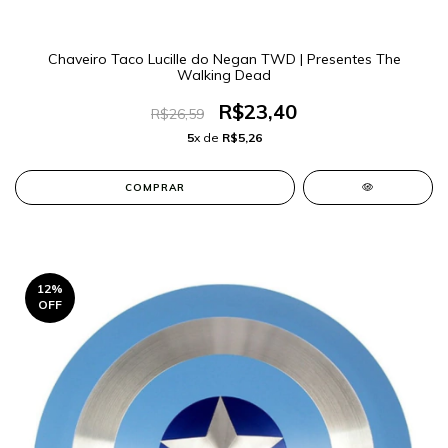
Chaveiro Taco Lucille do Negan TWD | Presentes The
Walking Dead
R$23,40
R$26,59
5
x de
R$5,26
12
%
OFF