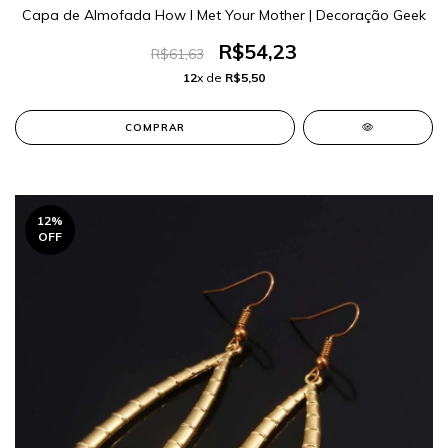
Capa de Almofada How I Met Your Mother | Decoração Geek
R$54,23
R$61,63
12
x de
R$5,50
COMPRAR
12
%
OFF