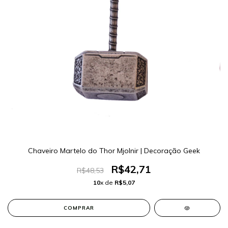
Chaveiro Martelo do Thor Mjolnir | Decoração Geek
R$42,71
R$48,53
10
x de
R$5,07