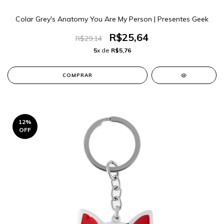
Colar Grey's Anatomy You Are My Person | Presentes Geek
R$25,64
R$29,14
5
x de
R$5,76
COMPRAR
12
%
OFF