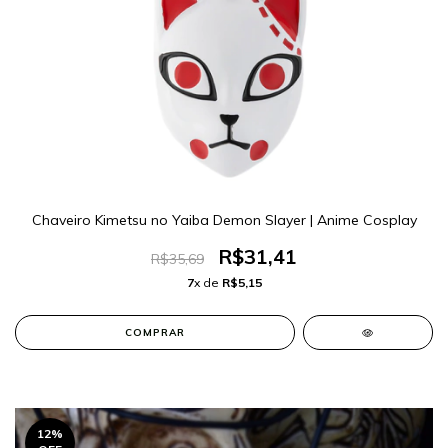
Chaveiro Kimetsu no Yaiba Demon Slayer | Anime Cosplay
R$31,41
R$35,69
7
x de
R$5,15
12
%