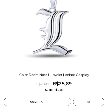
Colar Death Note L Lawliet | Anime Cosplay
R$25,89
R$29,42
5
x de
R$5,82
COMPRAR