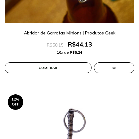
Abridor de Garrafas Minions | Produtos Geek
R$44,13
R$50,15
10
x de
R$5,24
12
%
OFF