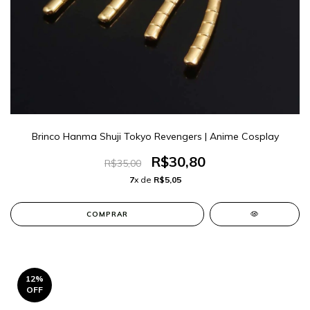
Brinco Hanma Shuji Tokyo Revengers | Anime Cosplay
R$30,80
R$35,00
7
x de
R$5,05
COMPRAR
12
%
OFF