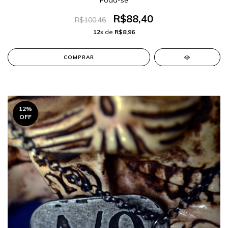
Foda-se
R$88,40
R$100,46
12
x de
R$8,96
12
%
OFF