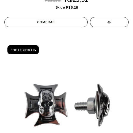
R$26,72
5
x de
R$5,28
COMPRAR
FRETE GRÁTIS