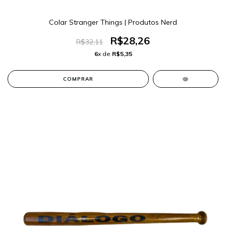
Colar Stranger Things | Produtos Nerd
R$28,26
R$32,11
6
x de
R$5,35
COMPRAR