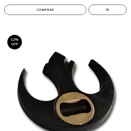
12
%
OFF