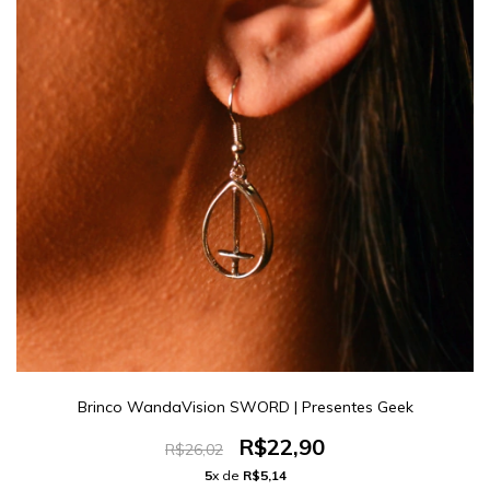
Brinco WandaVision SWORD | Presentes Geek
R$22,90
R$26,02
5
x de
R$5,14