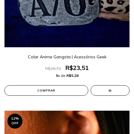
Colar Anime Gangsta | Acessórios Geek
R$23,51
R$26,72
5
x de
R$5,28
COMPRAR
12
%
OFF