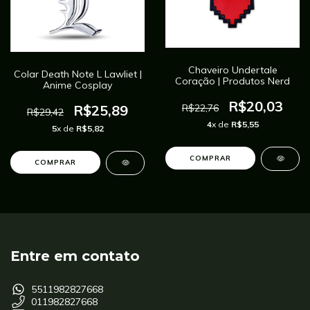
Chaveiro Undertale
Colar Death Note L Lawliet |
Coração | Produtos Nerd
Anime Cosplay
R$20,03
R$22,76
R$25,89
R$29,42
4
x de
R$5,55
5
x de
R$5,82
COMPRAR
Entre em contato
5511982827668
011982827668