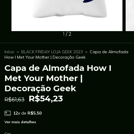
1
/
2
Início
>
BLACK FRIDAY LOJA GEEK 2023
>
Capa de Almofada
How I Met Your Mother | Decoração Geek
Capa de Almofada How I
Met Your Mother |
Decoração Geek
R$54,23
R$61,63
12
x de
R$5,50
Ver mais detalhes
Cor