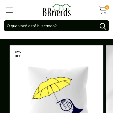
0
12
%
OFF