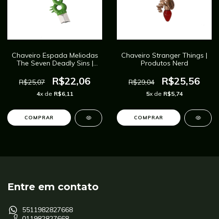
Chaveiro Espada Meliodas
Chaveiro Stranger Things |
The Seven Deadly Sins |
Produtos Nerd
Anime Cosplay
R$22,06
R$25,56
R$25,07
R$29,04
4
x de
R$6,11
5
x de
R$5,74
COMPRAR
Entre em contato
5511982827668
011982827668