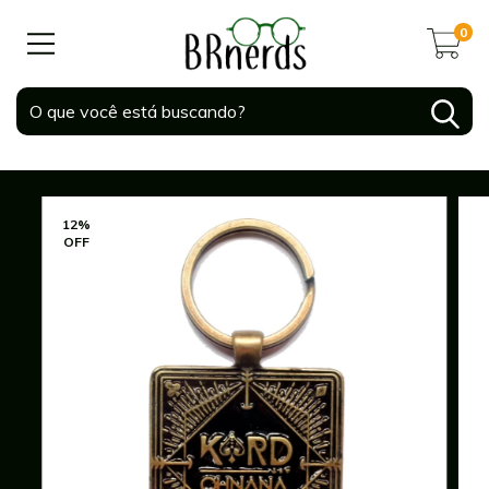
0
12
%
OFF