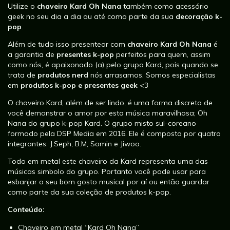
Utilize o
chaveiro Kard Oh Nana
também como acessório
geek no seu dia a dia ou até como parte da sua
decoração k-
pop
.
Além de tudo isso presentear com
chaveiro Kard Oh Nana
é
a garantia de
presentes k-pop
perfeitos para quem, assim
como nós, é apaixonado (a) pelo grupo Kard, pois quando se
trata de
produtos nerd
nós arrasamos. Somos especialistas
em
produtos k-pop e presentes geek
<3
O chaveiro Kard, além de ser lindo, é uma forma discreta de
você demonstrar o amor por esta música maravilhosa; Oh
Nana do grupo k-pop Kard. O grupo misto sul-coreano
formado pela DSP Media em 2016. Ele é composto por quatro
integrantes: J.Seph, B.M, Somin e Jiwoo.
Todo em metal este chaveiro da Kard representa uma das
músicas simbolo do grupo. Portanto você pode usar para
esbanjar o seu bom gosto musical por aí ou então guardar
como parte da sua coleção de produtos k-pop.
Conteúdo:
Chaveiro em metal “Kard Oh Nana”