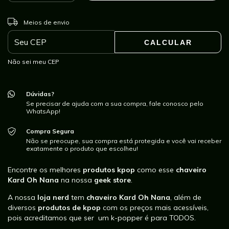
ALTERAR CEP
Entregas para o CEP:
Meios de envio
CALCULAR
Não sei meu CEP
Dúvidas?
Se precisar de ajuda com a sua compra, fale conosco pelo
WhatsApp!
Compra Segura
Não se preocupe, sua compra está protegida e você vai receber
exatamente o produto que escolheu!
Encontre os melhores
produtos kpop
como esse
chaveiro
Kard Oh Nana
na nossa
geek store
.
A nossa
loja nerd
tem
chaveiro Kard Oh Nana
, além de
diversos
produtos de kpop
com os preços mais acessíveis,
pois acreditamos que ser um k-popper é para TODOS.