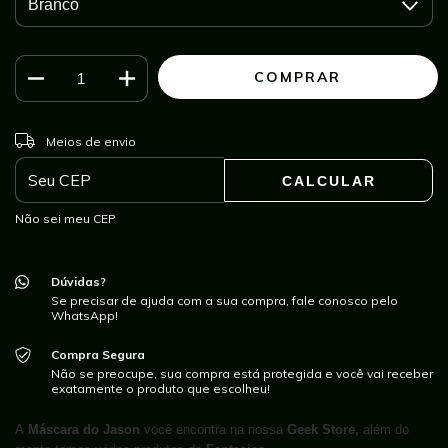
ALTERAR CEP
Entregas para o CEP:
Meios de envio
CALCULAR
Não sei meu CEP
Dúvidas?
Se precisar de ajuda com a sua compra, fale conosco pelo
WhatsApp!
Compra Segura
Não se preocupe, sua compra está protegida e você vai receber
exatamente o produto que escolheu!
A
Máscara do Jason
você encontra na nossa
Geek Store,
além do