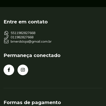
Entre em contato
5511982827668
011982827668
brnerdsloja@gmail.com.br
Permaneça conectado
Formas de pagamento