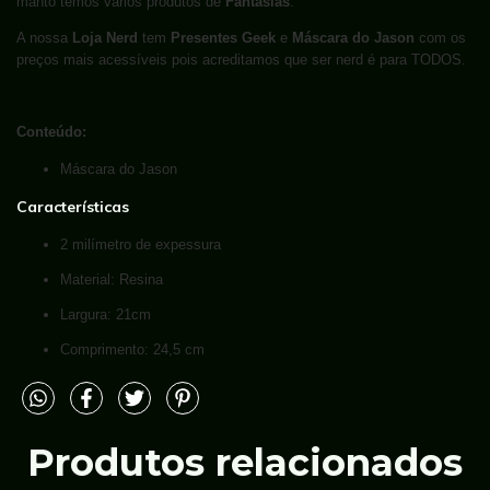
manto temos vários produtos de
Fantasias
.
A nossa
Loja Nerd
tem
Presentes Geek
e
Máscara do Jason
com os
preços mais acessíveis pois acreditamos que ser nerd é para TODOS.
Conteúdo:
Máscara do Jason
Características
2 milímetro de expessura
Material: Resina
Largura: 21cm
Comprimento: 24,5 cm
Produtos relacionados