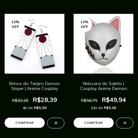
12
%
12
%
OFF
OFF
Brinco do Tanjiro Demon
Máscara do Sabito |
Slayer | Anime Cosplay
Cosplay Anime Demon
Slayer
R$28,39
R$49,94
R$32,26
R$56,75
6
x de
R$5,38
12
x de
R$5,06
COMPRAR
COMPRAR