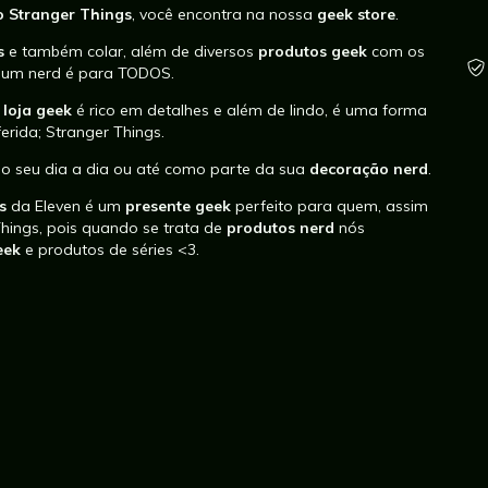
o Stranger Things
, você encontra na nossa
geek store
.
gs
e também
colar
, além de diversos
produtos geek
com os
r um nerd é para TODOS.
a
loja geek
é rico em detalhes e além de lindo, é uma forma
erida; Stranger Things.
no seu dia a dia ou até como parte da sua
decoração nerd
.
s
da Eleven é um
presente geek
perfeito para quem, assim
Things, pois quando se trata de
produtos nerd
nós
eek
e
produtos de séries <3.