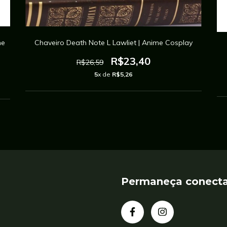
me
Chaveiro Death Note L Lawliet | Anime Cosplay
R$23,40
R$26,59
5
x de
R$5,26
Permaneça conect