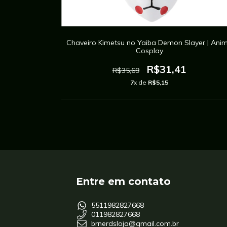
os Nerd
Chaveiro Kimetsu no Yaiba Demon Slayer | Ani
Cosplay
R$31,41
R$35,69
7
x de
R$5,15
Entre em contato
5511982827668
011982827668
brnerdsloja@gmail.com.br