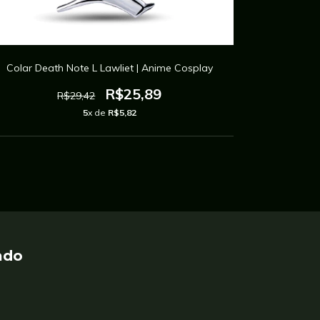
Chave
Colar Death Note L Lawliet | Anime Cosplay
R$25,89
R$29,42
5
x de
R$5,82
ado