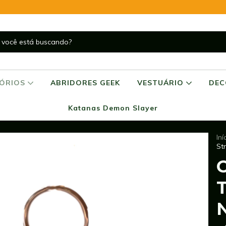
SÓRIOS
ABRIDORES GEEK
VESTUÁRIO
DE
Katanas Demon Slayer
Iní
St
C
T