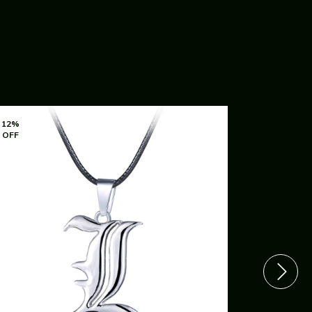
12
%
12
%
OFF
OFF