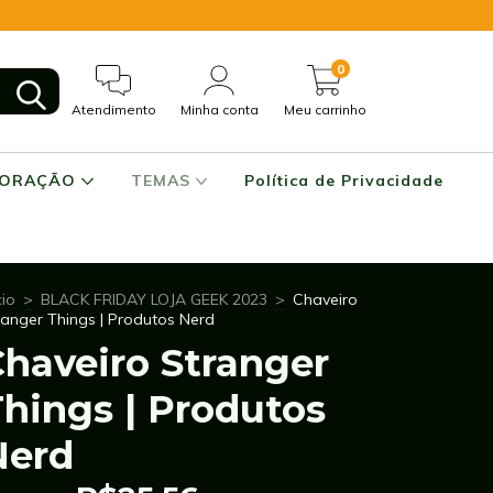
0
Atendimento
Minha conta
Meu carrinho
CORAÇÃO
TEMAS
Política de Privacidade
cio
>
BLACK FRIDAY LOJA GEEK 2023
>
Chaveiro
ranger Things | Produtos Nerd
haveiro Stranger
hings | Produtos
Nerd