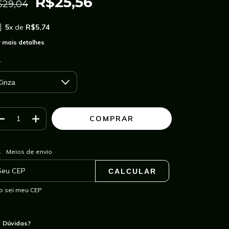
R$25,56
$29,04
5
x de
R$5,74
 mais detalhes
r
ALTERAR CEP
regas para o CEP:
Meios de envio
CALCULAR
o sei meu CEP
Dúvidas?