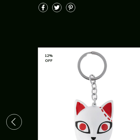
12
%
OFF